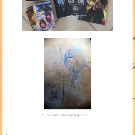
Super dédicace de Vyrhelle…
°
°