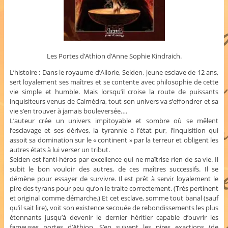
Les Portes d’Athion d’Anne Sophie Kindraich.
L’histoire : Dans le royaume d’Allorie, Selden, jeune esclave de 12 ans,
sert loyalement ses maîtres et se contente avec philosophie de cette
vie simple et humble. Mais lorsqu’il croise la route de puissants
inquisiteurs venus de Calmédra, tout son univers va s’effondrer et sa
vie s’en trouver à jamais bouleversée….
L’auteur crée un univers impitoyable et sombre où se mêlent
l’esclavage et ses dérives, la tyrannie à l’état pur, l’Inquisition qui
assoit sa domination sur le « continent » par la terreur et obligent les
autres états à lui verser un tribut.
Selden est l’anti-héros par excellence qui ne maîtrise rien de sa vie. Il
subit le bon vouloir des autres, de ces maîtres successifs. Il se
démène pour essayer de survivre. Il est prêt à servir loyalement le
pire des tyrans pour peu qu’on le traite correctement. (Très pertinent
et original comme démarche.) Et cet esclave, somme tout banal (sauf
qu’il sait lire), voit son existence secouée de rebondissements les plus
étonnants jusqu’à devenir le dernier héritier capable d’ouvrir les
fameuses portes d’Athion. S’en suivent les pires exactions (de