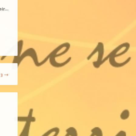
isir…
 3
→