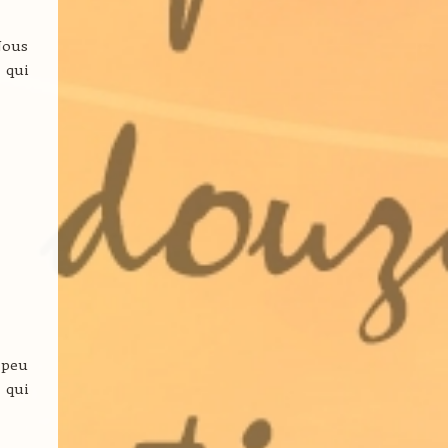
Nous
 qui
 peu
 qui