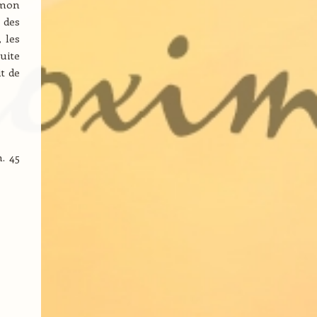
 mon
 des
 les
uite
it de
. 45