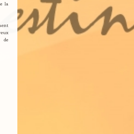
e la
ment
veux
r de