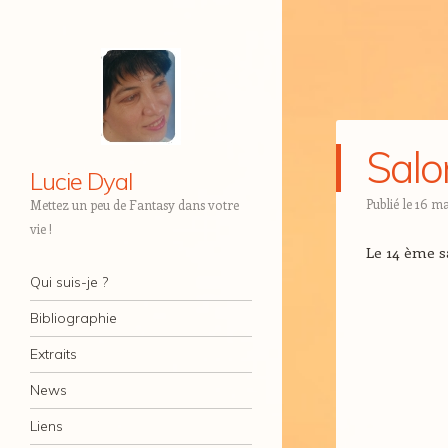
Salo
Lucie Dyal
Publié le
16 ma
Mettez un peu de Fantasy dans votre
vie !
Le 14 ème s
Navigation
Aller au contenu
Qui suis-je ?
Bibliographie
Extraits
News
Liens