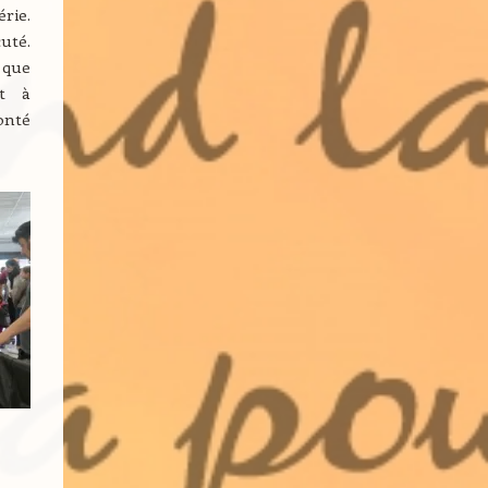
rie.
uté.
 que
nt à
onté