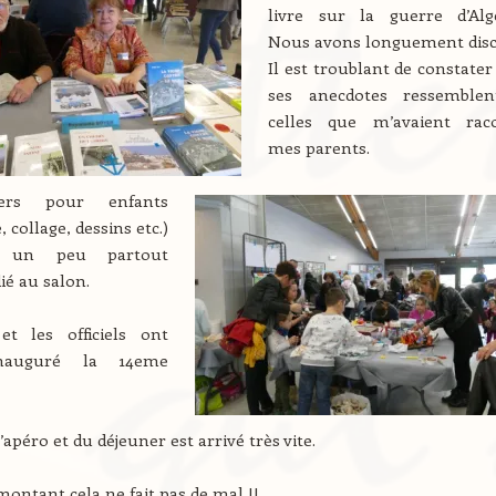
livre sur la guerre d’Algé
Nous avons longuement disc
Il est troublant de constater
ses anecdotes ressemble
celles que m’avaient rac
mes parents.
iers pour enfants
 collage, dessins etc.)
nt un peu partout
ié au salon.
t les officiels ont
inauguré la 14eme
’apéro et du déjeuner est arrivé très vite.
montant cela ne fait pas de mal !!