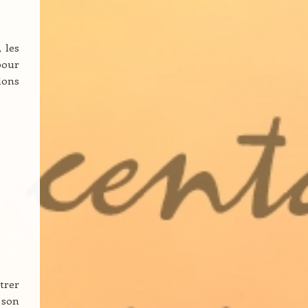
 les
pour
lons
trer
 son