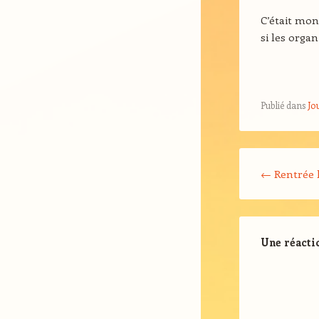
C’était mon
si les organ
Publié dans
Jo
Navigation Arti
←
Rentrée l
Une réacti