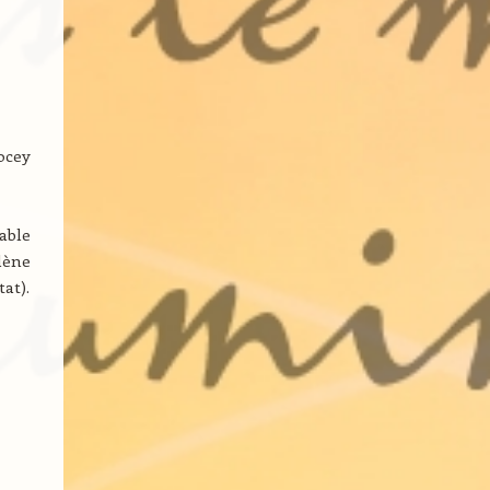
ocey
able
lène
at).