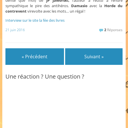
dense que moi) de
JP Jaworski,
l’auteur a réussi à rendre
sympathique le pire des antihéros.
Damasio
avec la
Horde du
contrevent
virevolte avec les mots… un régal !
Interview sur le site la fée des livres
21 juin 2016
2
Réponses
« Précédent
Suivant »
Une réaction ? Une question ?