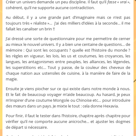
Créer un univers demande un peu discipline. Il faut qu’il
fasse « vrai »
,
cohérent, qu’il ne supporte aucune contradiction.
Au début, il y a une grande part d’imaginaire mais ce n’est pas
toujours très « réaliste »… j’ai des milliers d’idées à la seconde… il me
fallait les canaliser un brin !!
J’ai dressé une sorte de questionnaire pour me permettre de cerner
au mieux le nouvel univers. Il y a bien une centaine de questions… de
mémoire : Qui sont les occupants ? quelle est l’histoire du monde ?
les règles en vigueur, les lois, les us et coutumes, les croyances, les
langues, les antagonismes entre peuples, les alliances, les légendes,
les superstitions etc… Tout y passe, de la couleur des cheveux de
chaque nation aux ustensiles de cuisine, à la manière de faire de la
magie.
Ensuite je viens piocher sur ce qui existe dans notre monde à nous.
Et le fait de beaucoup voyager m’aide beaucoup. Au hasard, je peux
m’inspirer d’une coutume Mongole ou Chinoise etc… pour introduire
des mœurs dans un pays. Je mixte le tout : cela donne Hexavia.
Pour finir, il faut le tester dans l’histoire, chapitre après chapitre pour
vérifier qu’il ne comporte aucune anicroche… et ajuster les dogmes
de départ si nécessaire.