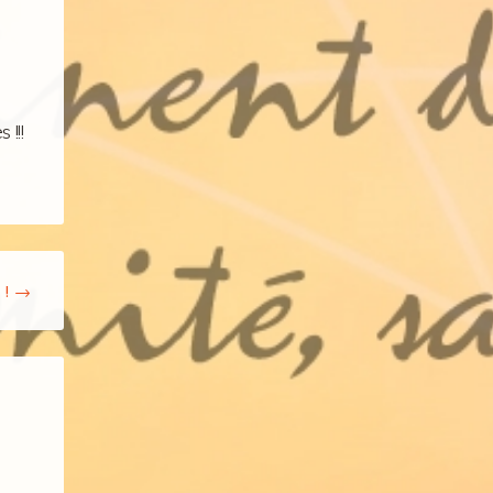
!!!
 !
→