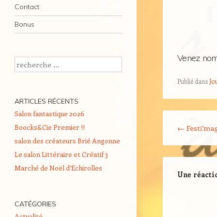
Contact
Bonus
Venez nomb
Recherche
Publié dans
Jo
ARTICLES RÉCENTS
Salon fantastique 2026
Navigation Arti
Boocks&Cie Premier !!
←
Festi’mag
salon des créateurs Brié Angonne
Le salon Littéraire et Créatif 3
Marché de Noël d’Echirolles
Une réacti
CATÉGORIES
Actualité