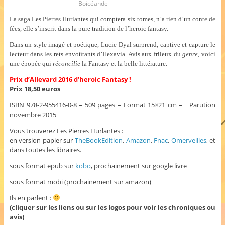
Boicéande
La saga Les Pierres Hurlantes qui comptera six tomes, n’a rien d’un conte de
fées, elle s’inscrit dans la pure tradition de
l’heroic
fantasy.
Dans un style imagé et poétique, Lucie Dyal surprend, captive et capture le
lecteur dans les rets envoûtants d’Hexavia. Avis aux frileux du
genre
, voici
une épopée qui
réconcilie
la Fantasy et la belle littérature.
Prix d’Allevard 2016 d’heroic Fantasy !
P
rix 18,50 euro
s
ISBN 978-2-955416-0-8 – 509 pages – Format 15×21 cm – Parution
novembre 2015
Vous trouverez Les Pierres Hurlantes :
en version papier sur
TheBookEdition
,
Amazon
,
Fnac
,
Omerveilles
, et
dans toutes les libraires.
sous format epub sur
kobo
, prochainement sur google livre
sous format mobi (prochainement sur amazon)
Ils en parlent :
(cliquer sur les liens ou sur les logos pour voir les chroniques ou
avis)