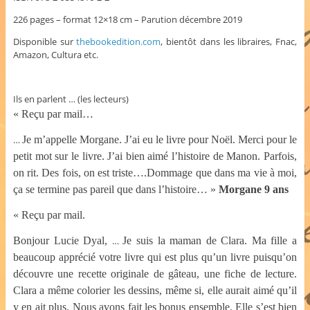
226 pages – format 12×18 cm – Parution décembre 2019
Disponible sur
thebookedition.com
, bientôt dans les libraires, Fnac,
Amazon, Cultura etc.
Ils en parlent … (les lecteurs)
« Reçu par mail…
…
Je m’appelle Morgane. J’ai eu le livre pour Noël. Merci pour le
petit mot sur le livre. J’ai bien aimé l’histoire de Manon. Parfois,
on rit. Des fois, on est triste….Dommage que dans ma vie à moi,
ça se termine pas pareil que dans l’histoire… »
Morgane 9 ans
« Reçu par mail.
Bonjour Lucie Dyal,
…
Je suis la maman de Clara. Ma fille a
beaucoup apprécié votre livre qui est plus qu’un livre puisqu’on
découvre une recette originale de gâteau, une fiche de lecture.
Clara a même colorier les dessins, même si, elle aurait aimé qu’il
y en ait plus. Nous avons fait les bonus ensemble. Elle s’est bien