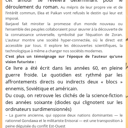
Cet amour se révélera déterminant pour le
déroulement du roman.
Au mépris de leur propre vie et de
l’intérêt commun, Elea et Païkan vont refusés le destin qui leur est
imposé.
Barjavel fait miroiter la promesse d’un monde nouveau ou
l’ensemble des peuples collaboraient pour œuvrer à la découverte de
la connaissance universelle, symbolisé par l’équation de Zoran.
L’auteur montre une société hyper-connectée, où le direct est
accessible par tous. Il explore les découvertes scientifiques, la
technologique à même a changer nos sociétés modernes.
C’est plus un témoignage sur l’époque de l’auteur qu’une
vision futuriste :
Ce livre a été écrit dans les années 60, en pleine
guerre froide. Le quotidien est rythmé par les
affrontements directs ou indirects deux « blocs »
ennemis, Soviétique et américain.
Du coup, on retrouve les clichés de la science-fiction
des années soixante (diodes qui clignotent sur les
ordinateurs surdimensionnés)
– La guerre ancienne, qui oppose deux nations dominantes — le
rationnel Gondawa et le militariste Enisoraï — est une transposition à
peine déguisée du conflit Est-Ouest