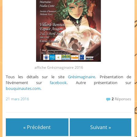
affiche Grésimaginaire 2016
Tous les détails sur le site
Grésimaginaire
. Présentation de
l’événement sur
facebook
. Autre présentation sur
bouquinautes.com
.
21 mars 2016
2
Réponses
« Précédent
Suivant »