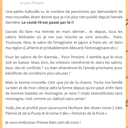
un peu d’espoir
Une petite bafouille vu le nombre de personnes qui demandent de
mes nouvelles étant donné que je n’ai plus rien publié depuis l’année
dernière.
Le covid-19 est passé par là !!
J’aurais dû faire ma rentrée en mars dernier… et depuis, tous les
salons littéraires où je me suis inscrite se sont annulés… Paris,
Toulouse, Nice, le salon de l’imaginaire et Japon à Paris etc. et dans
ma région (LaPierre et probablement Allevard, Festimaginaire etc.)
Pour les salons de fin d’année… Pour l’instant, il semble que le virus
soit en baisse. Mais, bon, les visiteurs viendronst-ils dans les salons,
lieus clos et confinés ? ou bien attendront-ils l’année prochaine pour
bénéficier de conditions plus sécures ?
Mais la bonne nouvelle, c’est que j’ai de la chance. Toute ma famille
va bien et de mon côté je pète la forme depuis qu’on peut enfin faire
de bonnes balades en montagne. Je revis !! Un(e) Grenoblois(e) sans
montagne, c’est comme un clafouti sans cerise !
Voilà, j’en ai profité pour poursuivre l’écriture des divers tome 2 (des
Pierres et de la Puce) et le tome 3 des « histoires de la Puce ».
Je vous embrasse, Prenez bien soin de vous !